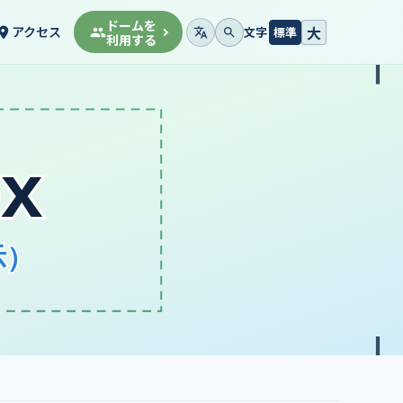
ドームを
大
アクセス
文字
標準
利用する