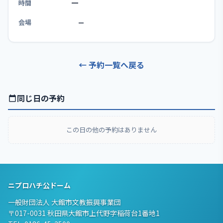
—
時間
会場
—
← 予約一覧へ戻る
同じ日の予約
この日の他の予約はありません
ニプロハチ公ドーム
一般財団法人 大館市文教振興事業団
〒017-0031 秋田県大館市上代野字稲荷台1番地1