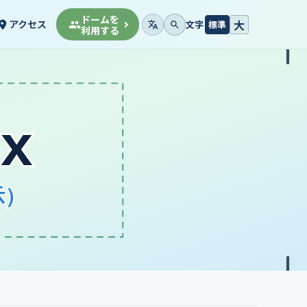
ドームを
大
アクセス
文字
標準
利用する