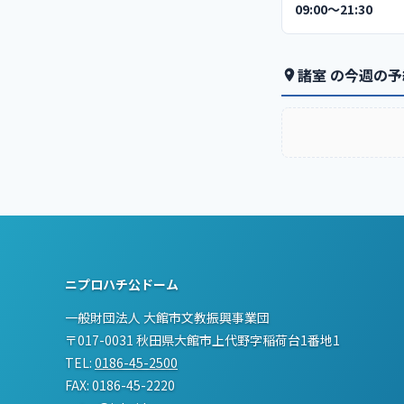
09:00〜21:30
諸室 の今週の予
ニプロハチ公ドーム
一般財団法人 大館市文教振興事業団
〒017-0031 秋田県大館市上代野字稲荷台1番地1
TEL:
0186-45-2500
FAX: 0186-45-2220