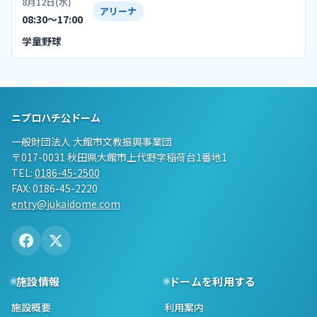
8月12日(水)
アリーナ
08:30〜17:00
学童野球
ニプロハチ公ドーム
一般財団法人 大館市文教振興事業団
〒017-0031 秋田県大館市上代野字稲荷台1番地1
TEL:
0186-45-2500
FAX: 0186-45-2220
entry@jukaidome.com
施設情報
ドームを利用する
施設概要
利用案内